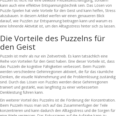
Puzzeln ist nicht nur eine beliebte Freizeitbeschäftigung, sondern
kann auch eine effektive Entspannungstechnik sein. Das Lösen von
Puzzle-Spielen hat viele Vorteile für den Geist und kann helfen, Stress
abzubauen. In diesem Artikel werfen wir einen genaueren Blick
darauf, wie Puzzlen zur Entspannung beitragen kann und warum es
eine lohnende Aktivität ist, um den Alltagsstress hinter sich zu lassen.
Die Vorteile des Puzzelns für
den Geist
Puzzeln ist mehr als nur ein Zeitvertreib. Es kann tatsächlich eine
Reihe von Vorteilen für den Geist haben. Eine dieser Vorteile ist, dass
das Puzzeln die kognitive Fähigkeiten verbessert. Beim Puzzeln
werden verschiedene Gehirnregionen aktiviert, die für das räumliche
Denken, die visuelle Wahrnehmung und die Problemlösung zuständig
sind. Durch das Lösen von Puzzles werden diese Gehirnregionen
trainiert und gestärkt, was langfristig zu einer verbesserten
Denkleistung führen kann.
Ein weiterer Vorteil des Puzzelns ist die Förderung der Konzentration.
Beim Puzzeln muss man sich auf das Zusammenfügen der Teile
konzentrieren und kann dadurch den Alltagsstress und die Sorgen für
eine Weile vergessen. Das Fokussieren auf die Aufgabe kann zu