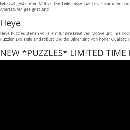
liebevoll gestalteten Motive. Die Teile passen perfekt zusammen und
Altersstufen geeignet sind.
Heye
Heye Puzzles stehen vor allem für ihre kreativen Motive und ihre hoc
Puzzler. Die Teile sind robust und die Bilder sind von hoher Qualität
NEW *PUZZLES* LIMITED TIME 