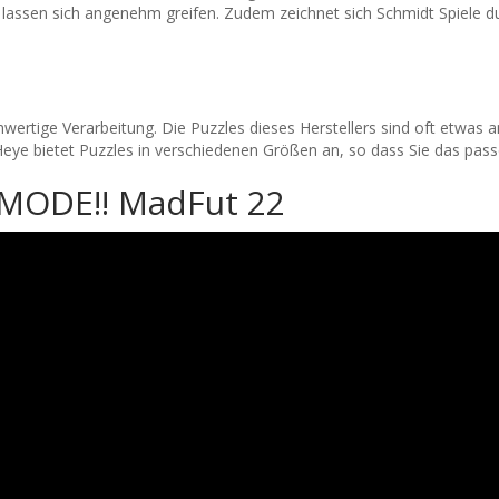
 lassen sich angenehm greifen. Zudem zeichnet sich Schmidt Spiele d
hwertige Verarbeitung. Die Puzzles dieses Herstellers sind oft etwas 
. Heye bietet Puzzles in verschiedenen Größen an, so dass Sie das pas
MODE!! MadFut 22